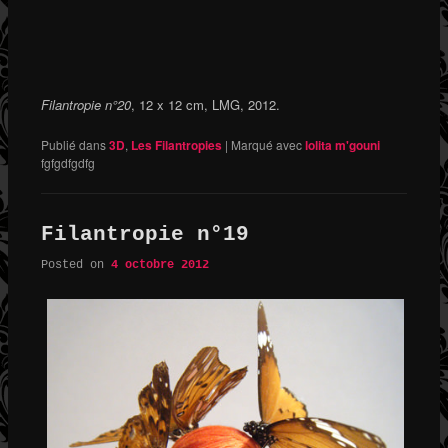
Filantropie n°20
, 12 x 12 cm, LMG, 2012.
Publié dans
3D
,
Les Filantropies
|
Marqué avec
lolita m'gouni
fgfgdfgdfg
Filantropie n°19
Posted on
4 octobre 2012