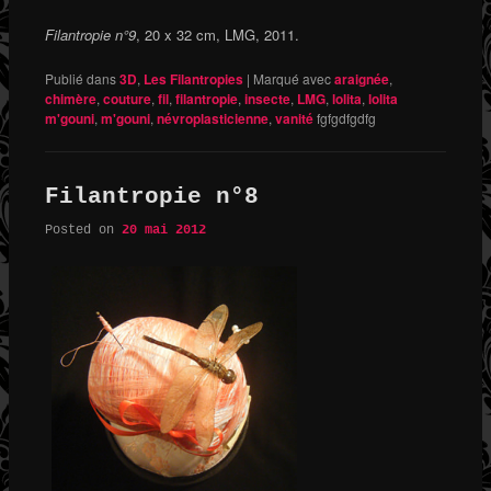
Filantropie n°9
, 20 x 32 cm, LMG, 2011.
Publié dans
3D
,
Les Filantropies
|
Marqué avec
araignée
,
chimère
,
couture
,
fil
,
filantropie
,
insecte
,
LMG
,
lolita
,
lolita
m'gouni
,
m'gouni
,
névroplasticienne
,
vanité
fgfgdfgdfg
Filantropie n°8
Posted on
20 mai 2012