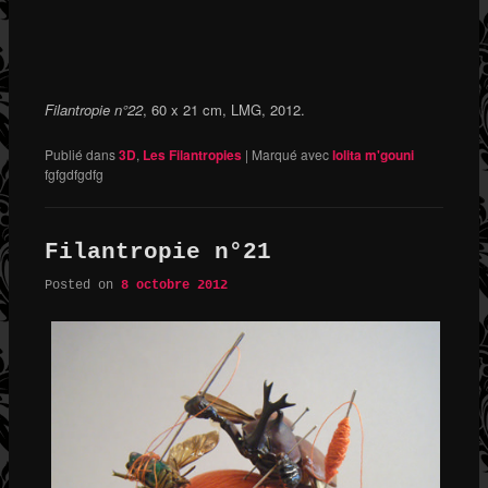
Filantropie n°22
, 60 x 21 cm, LMG, 2012.
Publié dans
3D
,
Les Filantropies
|
Marqué avec
lolita m'gouni
fgfgdfgdfg
Filantropie n°21
Posted on
8 octobre 2012