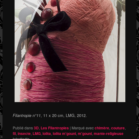
Filantropie n°11
, 11 x 20 cm, LMG, 2012.
Publié dans
3D
,
Les Filantropies
|
Marqué avec
chimère
,
couture
,
fil
,
insecte
,
LMG
,
lolita
,
lolita m'gouni
,
m'gouni
,
mante-religieuse
fgfgdfgdfg