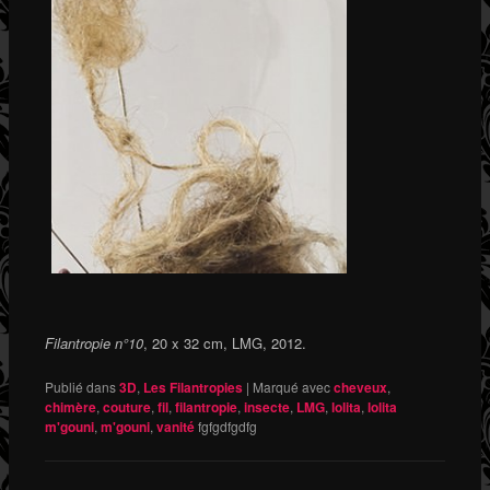
Filantropie n°10
, 20 x 32 cm, LMG, 2012.
Publié dans
3D
,
Les Filantropies
|
Marqué avec
cheveux
,
chimère
,
couture
,
fil
,
filantropie
,
insecte
,
LMG
,
lolita
,
lolita
m'gouni
,
m'gouni
,
vanité
fgfgdfgdfg