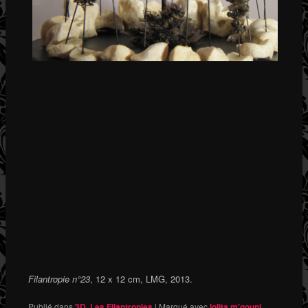
Filantropie n°23
, 12 x 12 cm, LMG, 2013.
Publié dans
3D
,
Les Filantropies
|
Marqué avec
lolita m'gouni