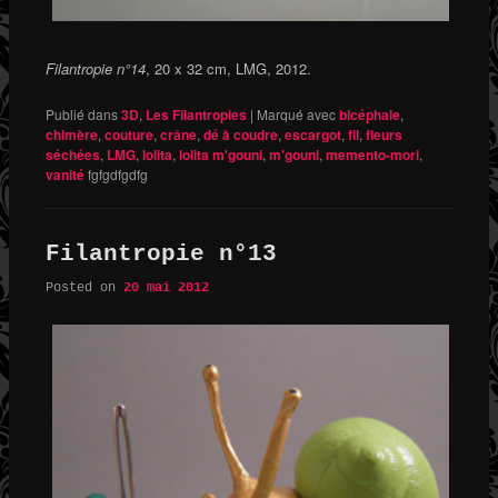
Filantropie n°14
, 20 x 32 cm, LMG, 2012.
Publié dans
3D
,
Les Filantropies
|
Marqué avec
bicéphale
,
chimère
,
couture
,
crâne
,
dé à coudre
,
escargot
,
fil
,
fleurs
séchées
,
LMG
,
lolita
,
lolita m'gouni
,
m'gouni
,
memento-mori
,
vanité
fgfgdfgdfg
Filantropie n°13
Posted on
20 mai 2012