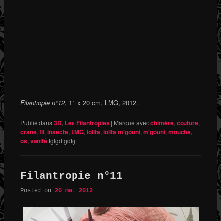
Filantropie n°12
, 11 x 20 cm, LMG, 2012.
Publié dans
3D
,
Les Filantropies
|
Marqué avec
chimère
,
couture
,
crâne
,
fil
,
insecte
,
LMG
,
lolita
,
lolita m'gouni
,
m'gouni
,
mouche
,
os
,
vanité
fgfgdfgdfg
Filantropie n°11
Posted on
20 mai 2012