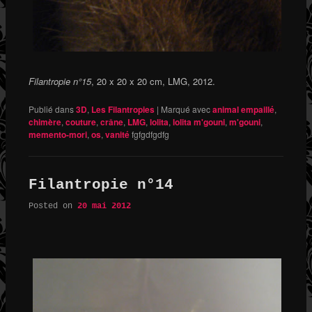
Filantropie n°15
, 20 x 20 x 20 cm, LMG, 2012.
Publié dans
3D
,
Les Filantropies
|
Marqué avec
animal empaillé
,
chimère
,
couture
,
crâne
,
LMG
,
lolita
,
lolita m'gouni
,
m'gouni
,
memento-mori
,
os
,
vanité
fgfgdfgdfg
Filantropie n°14
Posted on
20 mai 2012