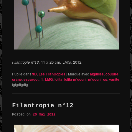
Filantropie n°13
, 11 x 20 cm, LMG, 2012.
Publié dans
3D
,
Les Filantropies
|
Marqué avec
aiguilles
,
couture
,
crâne
,
escargot
,
fil
,
LMG
,
lolita
,
lolita m'gouni
,
m'gouni
,
os
,
vanité
fgfgdfgdfg
Filantropie n°12
Posted on
20 mai 2012