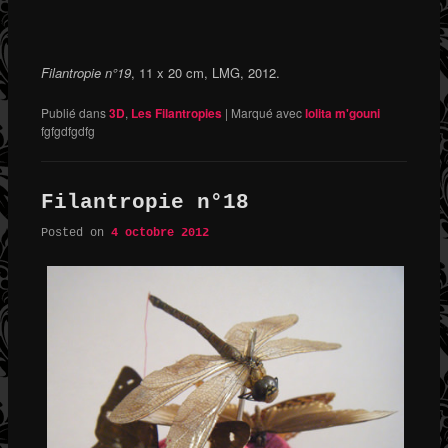
Filantropie n°19
, 11 x 20 cm, LMG, 2012.
Publié dans
3D
,
Les Filantropies
|
Marqué avec
lolita m'gouni
fgfgdfgdfg
Filantropie n°18
Posted on
4 octobre 2012