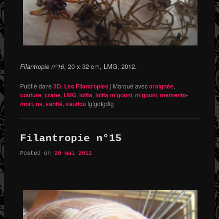
Filantropie n°16
, 20 x 32 cm, LMG, 2012.
Publié dans
3D
,
Les Filantropies
|
Marqué avec
araignée
,
couture
,
crâne
,
LMG
,
lolita
,
lolita m'gouni
,
m'gouni
,
memento-
mori
,
os
,
vanité
,
vaudou
fgfgdfgdfg
Filantropie n°15
Posted on
20 mai 2012