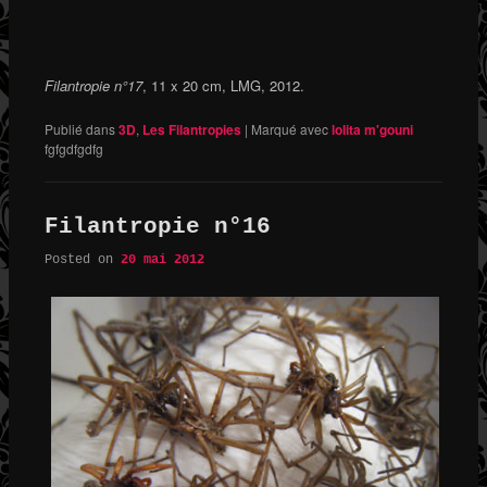
Filantropie n°17
, 11 x 20 cm, LMG, 2012.
Publié dans
3D
,
Les Filantropies
|
Marqué avec
lolita m'gouni
fgfgdfgdfg
Filantropie n°16
Posted on
20 mai 2012