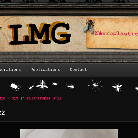
borations
Publications
Contact
316 × 319
in
Filantropie n°22
Navigation des
22