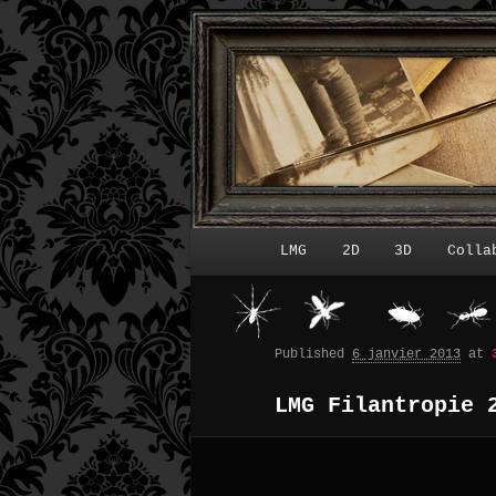
LMG
2D
3D
Colla
Menu principal
Published
6 janvier 2013
at
LMG Filantropie 