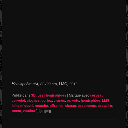
Hémisphère n°4
, 32×20 cm, LMG, 2012.
Publié dans
3D
,
Les Hémisphères
|
Marqué avec
cerveau
,
cervelet
,
cloches
,
cortex
,
crânes
,
ex-voto
,
hémisphère
,
LMG
,
lolita m'gouni
,
mouche
,
offrande
,
oiseau
,
ossements
,
ossuaire
,
totem
,
vaudou
fgfgdfgdfg