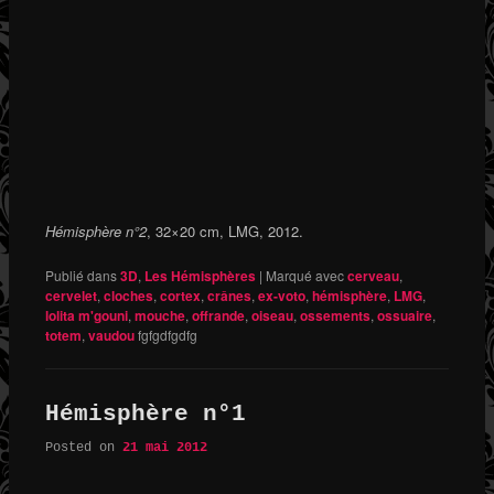
Hémisphère n°2
, 32×20 cm, LMG, 2012.
Publié dans
3D
,
Les Hémisphères
|
Marqué avec
cerveau
,
cervelet
,
cloches
,
cortex
,
crânes
,
ex-voto
,
hémisphère
,
LMG
,
lolita m'gouni
,
mouche
,
offrande
,
oiseau
,
ossements
,
ossuaire
,
totem
,
vaudou
fgfgdfgdfg
Hémisphère n°1
Posted on
21 mai 2012