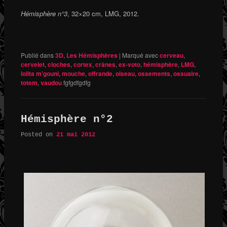
Hémisphère n°3
, 32×20 cm, LMG, 2012.
Publié dans
3D
,
Les Hémisphères
|
Marqué avec
cerveau
,
cervelet
,
cloches
,
cortex
,
crânes
,
ex-voto
,
hémisphère
,
LMG
,
lolita m'gouni
,
mouche
,
offrande
,
oiseau
,
ossements
,
ossuaire
,
totem
,
vaudou
fgfgdfgdfg
Hémisphère n°2
Posted on
21 mai 2012