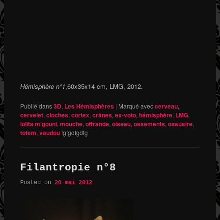
Hémisphère n°1
,60x35x14 cm, LMG, 2012.
Publié dans
3D
,
Les Hémisphères
|
Marqué avec
cerveau
,
cervelet
,
cloches
,
cortex
,
crânes
,
ex-voto
,
hémisphère
,
LMG
,
lolita m'gouni
,
mouche
,
offrande
,
oiseau
,
ossements
,
ossuaire
,
totem
,
vaudou
fgfgdfgdfg
Filantropie n°8
Posted on
20 mai 2012