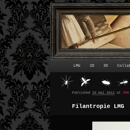
LMG
2D
3D
Colla
Menu principal
Published
20 mai 2012
at
709
Filantropie LMG