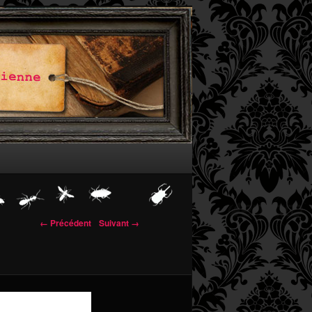
← Précédent
Suivant →
 images