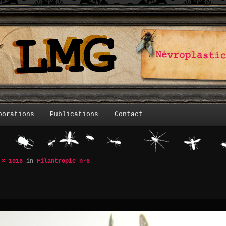
borations
Publications
Contact
 × 1016
in
Filantropie n°6
Navigation des