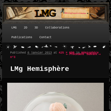
LMG
2D
3D
Collaborations
Menu principal
Publications
Contact
Published
6 janvier 2013
at
425 × 690
in
Hémisphère
← Précédent
Suivant →
Navigation des images
n°3
LMg Hemisphère