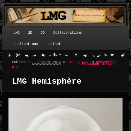
LMG
2D
3D
Collaborations
Menu principal
Publications
Contact
Published
6 janvier 2013
at
425 × 665
in
Hémisphère
← Précédent
Suivant →
Navigation des images
n°2
LMG Hemisphère