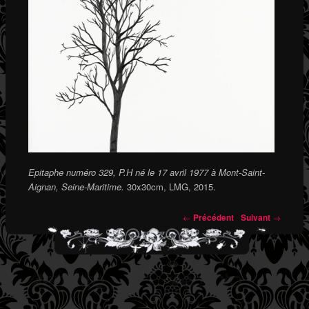
Epitaphe numéro 329, P.H né le 17 avril 1977 à Mont-Saint-
Aignan, Seine-Maritime.
30x30cm, LMG, 2015.
←
Précédent
Suivant
→