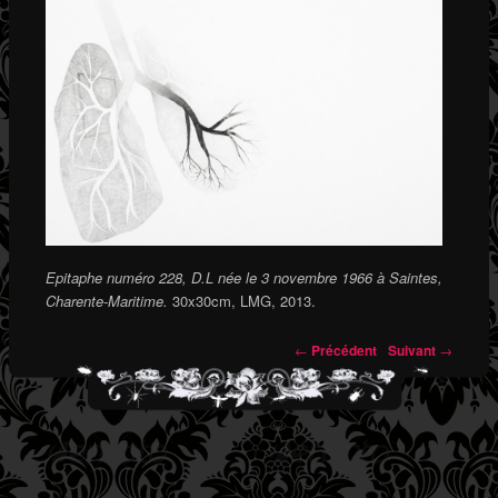
Epitaphe numéro 228, D.L née le 3 novembre 1966 à Saintes,
Charente-Maritime.
30x30cm, LMG, 2013.
←
Précédent
Suivant
→