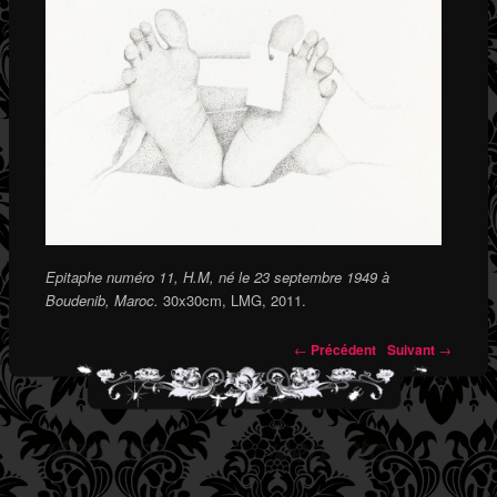
Epitaphe numéro 11, H.M, né le 23 septembre 1949 à
Boudenib, Maroc.
30x30cm, LMG, 2011.
←
Précédent
Suivant
→