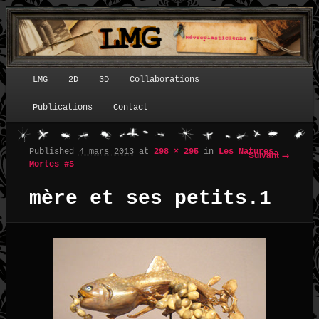
LMG
2D
3D
Collaborations
Menu principal
Publications
Contact
Published
4 mars 2013
at
298 × 295
in
Les Natures-
Suivant →
Navigation des images
Mortes #5
mère et ses petits.1