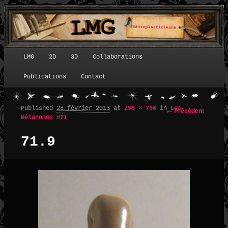
LMG
2D
3D
Collaborations
Menu principal
Publications
Contact
Published
28 février 2013
at
298 × 766
in
Les
← Précédent
Navigation des images
Mélanomes #71
71.9