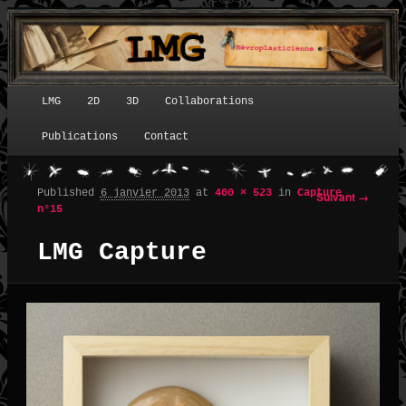
LMG
2D
3D
Collaborations
Menu principal
Publications
Contact
Published
6 janvier 2013
at
400 × 523
in
Capture
Suivant →
Navigation des images
n°15
LMG Capture