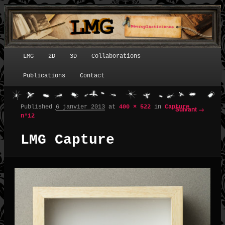
LMG
2D
3D
Collaborations
Menu principal
Publications
Contact
Published
6 janvier 2013
at
400 × 522
in
Capture
Suivant →
Navigation des images
n°12
LMG Capture