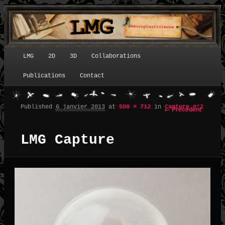
LMG
2D
3D
Collaborations
Menu principal
Publications
Contact
Published
6 janvier 2013
at
500 × 712
in
Capture n°2
← Précédent
Navigation des images
LMG Capture