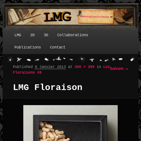
LMG
2D
3D
Collaborations
Menu principal
Publications
Contact
Published
6 janvier 2013
at
300 × 399
in
Les
Suivant →
Navigation des images
Floraisons #8
LMG Floraison