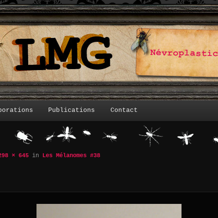
borations
Publications
Contact
298 × 645
in
Les Mélanomes #38
Navigation des