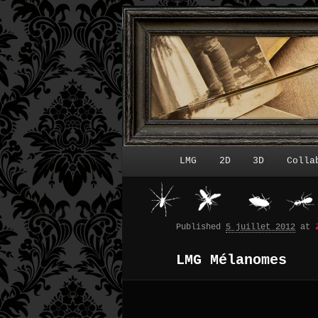
LMG
2D
3D
Colla
Menu principal
Published
5 juillet 2012
at
LMG Mélanomes