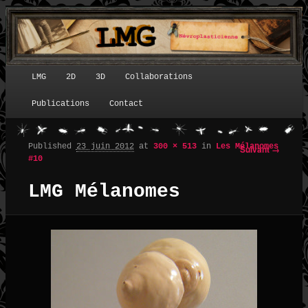
LMG
2D
3D
Collaborations
Menu principal
Publications
Contact
Published
23 juin 2012
at
300 × 513
in
Les Mélanomes
Suivant →
Navigation des images
#10
LMG Mélanomes